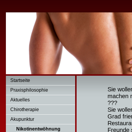
Praxis 
030/ 76
Startseite
Sie wolle
Praxisphilosophie
machen 
Aktuelles
???
Sie wolle
Chirotherapie
Grad fri
Akupunktur
Restaura
Nikotinentwöhnung
Freunde 