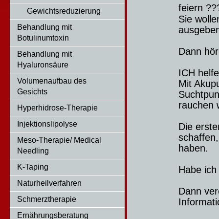
feiern ??
Gewichtsreduzierung
Sie wolle
Behandlung mit
ausgeben,
Botulinumtoxin
Dann hör
Behandlung mit
Hyaluronsäure
ICH helfe
Volumenaufbau des
Mit Akupu
Gesichts
Suchtpun
rauchen w
Hyperhidrose-Therapie
Injektionslipolyse
Die erst
schaffen,
Meso-Therapie/ Medical
haben.
Needling
K-Taping
Habe ich
Naturheilverfahren
Dann ver
Schmerztherapie
Informat
Ernährungsberatung