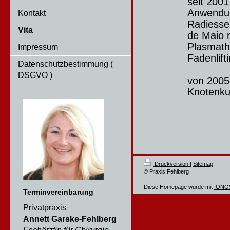
seit 200
Anwendu
Kontakt
Radiesse
Vita
de Maio 
Plasmath
Impressum
Fadenlif
Datenschutzbestimmung (
DSGVO )
von 2005
Knotenku
Druckversion
|
Sitemap
© Praxis Fehlberg
Diese Homepage wurde mit
IONOS
Terminvereinbarung
Privatpraxis
Annett Garske-Fehlberg