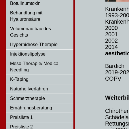
Botulinumtoxin
Krankenh
Behandlung mit
1993-200
Hyaluronsäure
Krankenh
2000 An
Volumenaufbau des
2001 P
Gesichts
2002 E
Hyperhidrose-Therapie
2014 Er
aestheti
Injektionslipolyse
in der
Meso-Therapie/ Medical
Bardich
Needling
2019-202
COPV
K-Taping
Naturheilverfahren
Weiterb
Schmerztherapie
Ernährungsberatung
Chirother
Schädela
Preisliste 1
Rettungs
Preisliste 2